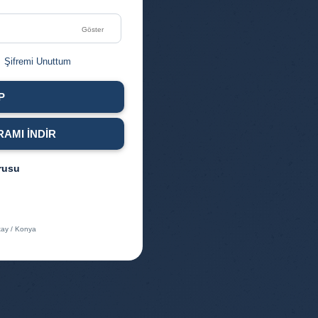
Göster
Şifremi Unuttum
P
AMI İNDIR
rusu
tay / Konya