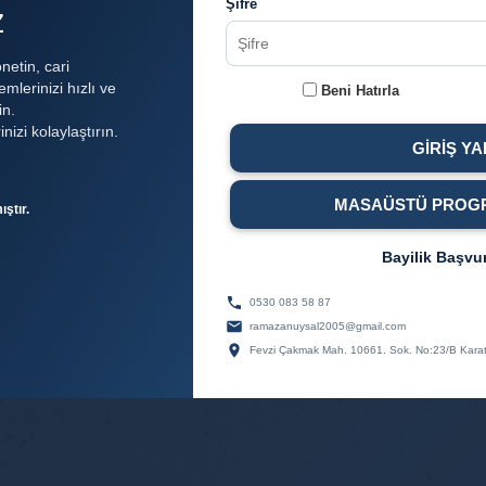
Şifre
z
önetin, cari
emlerinizi hızlı ve
Beni Hatırla
in.
izi kolaylaştırın.
GIRIŞ YA
MASAÜSTÜ PROGR
ştır.
Bayilik Başvu
0530 083 58 87
ramazanuysal2005@gmail.com
Fevzi Çakmak Mah. 10661. Sok. No:23/B Kara